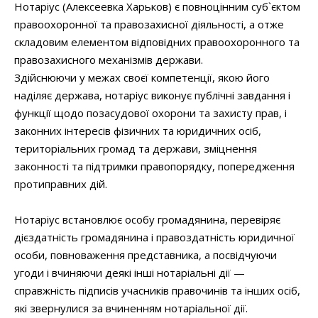
Нотаріус (Алексеевка Харьков) є повноцінним суб`єктом
правоохоронної та правозахисної діяльності, а отже
складовим елементом відповідних правоохоронного та
правозахисного механізмів держави.
Здійснюючи у межах своєї компетенції, якою його
наділяє держава, нотаріус виконує публічні завдання і
функції щодо позасудової охорони та захисту прав, і
законних інтересів фізичних та юридичних осіб,
територіальних громад та держави, зміцнення
законності та підтримки правопорядку, попередження
протиправних дій.
Нотаріус встановлює особу громадянина, перевіряє
дієздатність громадянина і правоздатність юридичної
особи, повноваження представника, а посвідчуючи
угоди і вчиняючи деякі інші нотаріальні дії —
справжність підписів учасників правочинів та інших осіб,
які звернулися за вчиненням нотаріальної дії.